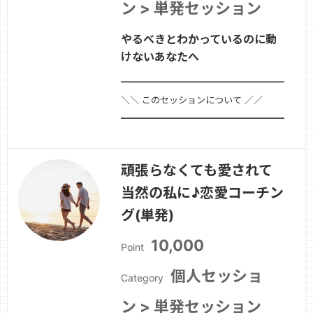
ン > 単発セッション
やるべきとわかっているのに動
けないあなたへ
━━━━━━━━━━━━━━━━━━━━
＼＼ このセッションについて ／／
━━━━━━━━━━━━━━━━━━━━■
セッション名あなたの「やる気スイッ
チ」を作るセッション■ セッションの
頑張らなくても愛されて
ポイントやらなきゃいけない。やったほ
当然の私に♪恋愛コーチン
うがいい。やらないと叶わない。頭では
わかっているのに、動けない。仕事、家
グ(単発)
事、…
続きを見る »
10,000
Point
個人セッショ
Category
ン > 単発セッション