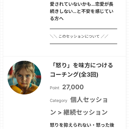
愛されていないかも…恋愛が長
続きしない…と不安を感じてい
る方へ
━━━━━━━━━━━━━━━━━━━━
＼＼ このセッションについて ／／
━━━━━━━━━━━━━━━━━━━━■
セッション名頑張らなくても愛されて当
然の私に♪恋愛コーチング（全3回）■
「怒り」を味方につける
セッションのポイント「愛されないかも
コーチング(全3回)
しれない」「嫌われたらどうしよう」
「前は優しかったのに、最近冷たい気が
27,000
Point
す…
続きを見る »
個人セッショ
Category
ン > 継続セッション
怒りを抑えられない・怒った後