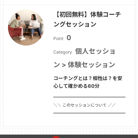
良い日時をお選びください。表示されて
【初回無料】体験コーチ
いる日程でご都合が合わない場合は、個
ングセッション
別にご連絡くださいませ。※新規セッシ
ョンをご希望の方は、プロフィールペー
0
Point
ジ最下部の「…
続きを見る »
個人セッショ
Category
ン > 体験セッション
コーチングとは？相性は？を安
心して確かめる60分
━━━━━━━━━━━━━━━━━━━━
＼＼ このセッションについて ／／
━━━━━━━━━━━━━━━━━━━━■
セッション名【初回無料】体験コーチン
グセッション■ セッションのポイント
「興味はあるけれど、自分に合うか不