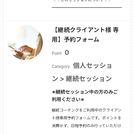
━━━━━━━━━━━━━━━━━━━━■
セッション名コーチ・カウンセラー・セ
ラピストの起業設計セッション(全3
【継続クライアント様 専
回)■ セッションのポイント「いつか人
用】予約フォーム
を助ける仕事ができたらいいな」そう思
いながら学び続けているけれど――・ま
0
Point
だ…
続きを見る »
個人セッショ
Category
ン > 継続セッション
※継続セッション中の方のみご
利用ください※
継続コーチングをご利用中のクライアン
ト様専用予約フォームです。ポイントを
消費せず、日程予約のみ行っていただけ
ます。表示されている日程からご都合の