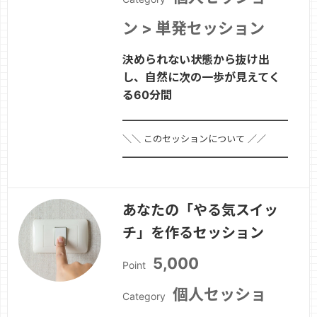
ン > 単発セッション
決められない状態から抜け出
し、自然に次の一歩が見えてく
る60分間
━━━━━━━━━━━━━━━━━━━━
＼＼ このセッションについて ／／
━━━━━━━━━━━━━━━━━━━━■
セッション名迷いを整理し、納得の決断
へ導くセッション■ セッションのポイ
あなたの「やる気スイッ
ント「どちらも正しい気がする」「片方
チ」を作るセッション
を選ぶと、もう一方を失う気がする」
「考えすぎて、結局何も決められない」
5,000
Point
そん…
続きを見る »
個人セッショ
Category