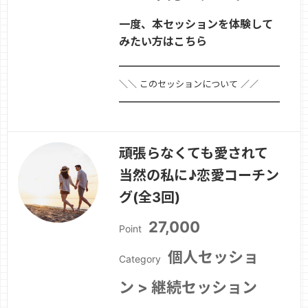
一度、本セッションを体験して
みたい方はこちら
━━━━━━━━━━━━━━━━━━━━
＼＼ このセッションについて ／／
━━━━━━━━━━━━━━━━━━━━■
セッション名頑張らなくても愛されて当
然の私に♪恋愛コーチング(単発)■ セッ
頑張らなくても愛されて
ションのポイント「愛されないかもしれ
当然の私に♪恋愛コーチン
ない」「嫌われたらどうしよう」「前は
優しかったのに、最近冷たい気がする…
グ(全3回)
続きを見る »
27,000
Point
個人セッショ
Category
ン > 継続セッション