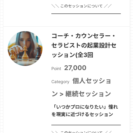
＼＼ このセッションについて ／／
━━━━━━━━━━━━━━━━━━━━■
セッション名「怒り」を味方につけるコ
ーチング(単発)■ セッションのポイント
コーチ・カウンセラー・
「つい怒りをぶつけてしまう」「感情が
セラピストの起業設計セ
抑えられない」「怒りで人間関係がギク
シャクしてしまった」そんなお悩みを…
ッション(全3回
続きを見る »
27,000
Point
個人セッショ
Category
ン > 継続セッション
「いつかプロになりたい」憧れ
を現実に近づけるセッション
━━━━━━━━━━━━━━━━━━━━
＼＼ このセッションについて ／／