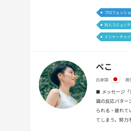
プロフェッショ
対人コミュニケ
インナーチャイ
ぺこ
出身国
居
日
本
■ メッセージ
識の反応パター
られる・疲れて
てしまう。努力