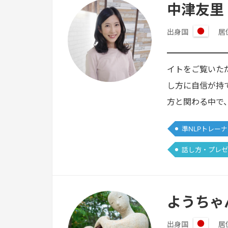
中津友里
出身国
居
日
本
━━━━━━━
イトをご覧いた
し方に自信が持
方と関わる中で
準NLPトレー
話し方・プレゼ
ようちゃ
出身国
居