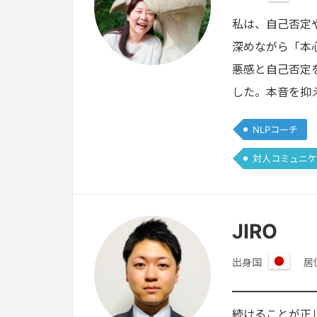
日
本
私は、自己否定
深めながら「本
悪感と自己否定
した。本音を抑
NLPコーチ
対人コミュニケ
JIRO
出身国
居
日
本
━━━━━━━
続けることが正