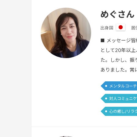
めぐさん
出身国
居
日
本
■ メッセージ
として20年以
た。しかし、振
ありました。常
メンタルコーチ
対人コミュニケ
心の癒し/リラ