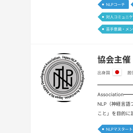
NLPコーチ
対人コミュニケ
苦手意識・メン
協会主催
出身国
居
日
本
━━━━━━━━━
Associat
NLP（神経言
こと」を目的に
NLPマスター