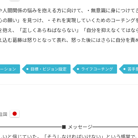
日
本
や人間関係の悩みを抱える方に向けて、・無意識に身につけて
心の願い」を見つけ、・それを実現していくためのコーチング
を抱え、「正しくあらねばならない」「自分を抑えなくてはな
え込む葛藤は怒りとなって表れ、怒った後にはさらに自分を責
ーション
目標・ビジョン設定
ライフコーチング
苦手
住国
日
本
━━━━━━━━━━━━━■ メッセージ━━━━━━━━━
しいと信じていた。「そうしなければいけない」という感覚で