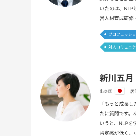
いたのは、NL
営人材育成研修
プロフェッショ
対人コミュニケ
新川五月
出身国
居
日
本
「もっと成長し
たに質問です。
いうと、NLP
肯定感が低く、