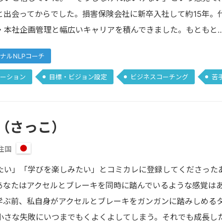
Pと出会ってからでした。損害保険会社に新卒入社して約15年
・本社企画管理と幅広いキャリアを積んできました。もともと
ナルNLPコーチ
ーション
目標・ビジョン設定
ビジネスコーチング
苦
（さっこ）
住国
日
本
たい」「学びを楽しみたい」とコミカレに登録してくださった
あなたはアクセルとブレーキを同時に踏んでいるような感覚は
を学ぶ前、私自身がアクセルとブレーキをガンガンに踏みしめる
小さな失敗にいつまでもくよくよしてしまう。それでも成長し