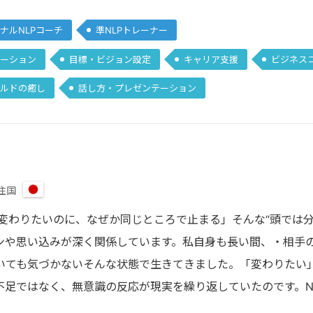
ナルNLPコーチ
準NLPトレーナー
ーション
目標・ビジョン設定
キャリア支援
ビジネス
ルドの癒し
話し方・プレゼンテーション
住国
日
本
「変わりたいのに、なぜか同じところで止まる」そんな“頭では
ンや思い込みが深く関係しています。私自身も長い間、・相手
いても気づかないそんな状態で生きてきました。「変わりたい
不足ではなく、無意識の反応が現実を繰り返していたのです。