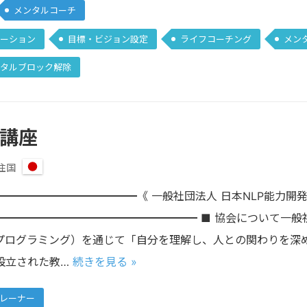
メンタルコーチ
ーション
目標・ビジョン設定
ライフコーチング
メン
タルブロック解除
 講座
住国
日
本
━━━━━━━━━━━《 一般社団法人 日本NLP能力開発協会 》Japa
ion━━━━━━━━━━━━━━━━━━━━ ■ 協会について一
語プログラミング）を通じて「自分を理解し、人との関わりを深
設立された教…
続きを見る »
トレーナー