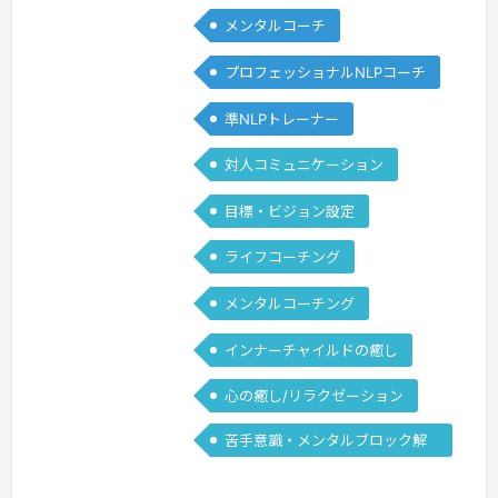
メンタルコーチ
能の臨床に関わり、言語・コミュニケー
ションの「変化の仕組み」に関わってい
プロフェッショナルNLPコーチ
ました。しかし、振り返ってみると、当
時の私は自分自身の「変化の仕組み」に
準NLPトレーナー
注意を向ける事なく苦しんでいたことが
対人コミュニケーション
多くありました。常に周囲の人から言わ
れたこと目の前の出来事、やることに追
目標・ビジョン設定
わ…
続きを見る »
ライフコーチング
メンタルコーチング
インナーチャイルドの癒し
心の癒し/リラクゼーション
苦手意識・メンタルブロック解
除