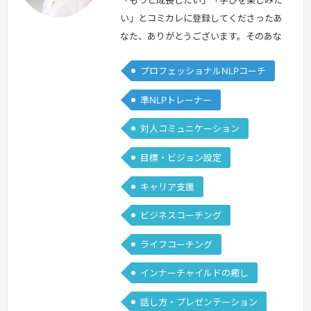
本
本
「もっと成長したい」「学びを楽しみた
い」とコミカレに登録してくださったあ
なた、ありがとうございます。そのあな
たに質問です。あなたはアクセルとブレ
プロフェッショナルNLPコーチ
ーキを同時に踏んでいるような感覚はあ
りませんか。なぜそんな質問をするかと
準NLPトレーナー
いうと、NLPを学ぶ前、私自身がアクセ
ルとブレーキをガンガンに踏みしめるタ
対人コミュニケーション
イプだったからです。当時の私は、自己
目標・ビジョン設定
肯定感が低く、小さな失敗にいつまでも
くよくよしてしまう。それでも成長した
キャリア支援
い…
続きを見る »
ビジネスコーチング
ライフコーチング
インナーチャイルドの癒し
話し方・プレゼンテーション