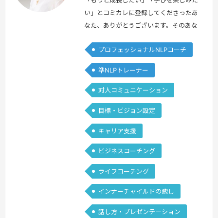
本
本
「もっと成長したい」「学びを楽しみた
い」とコミカレに登録してくださったあ
なた、ありがとうございます。そのあな
たに質問です。あなたはアクセルとブレ
プロフェッショナルNLPコーチ
ーキを同時に踏んでいるような感覚はあ
りませんか。なぜそんな質問をするかと
準NLPトレーナー
いうと、NLPを学ぶ前、私自身がアクセ
ルとブレーキをガンガンに踏みしめるタ
対人コミュニケーション
イプだったからです。当時の私は、自己
目標・ビジョン設定
肯定感が低く、小さな失敗にいつまでも
くよくよしてしまう。それでも成長した
キャリア支援
い…
続きを見る »
ビジネスコーチング
ライフコーチング
インナーチャイルドの癒し
話し方・プレゼンテーション