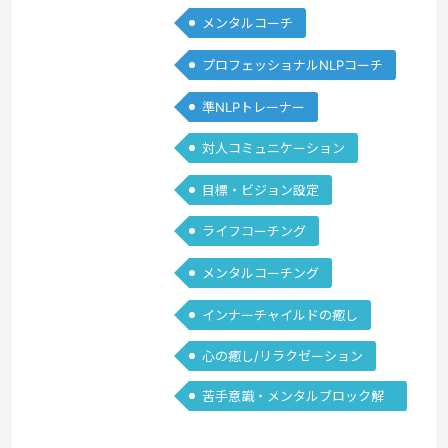
メンタルコーチ
能の臨床に関わり、言語・コミュニケー
ションの「変化の仕組み」に関わってい
プロフェッショナルNLPコーチ
ました。しかし、振り返ってみると、当
時の私は自分自身の「変化の仕組み」に
準NLPトレーナー
注意を向ける事なく苦しんでいたことが
対人コミュニケーション
多くありました。常に周囲の人から言わ
れたこと目の前の出来事、やることに追
目標・ビジョン設定
わ…
続きを見る »
ライフコーチング
メンタルコーチング
インナーチャイルドの癒し
心の癒し/リラクゼーション
苦手意識・メンタルブロック解
除