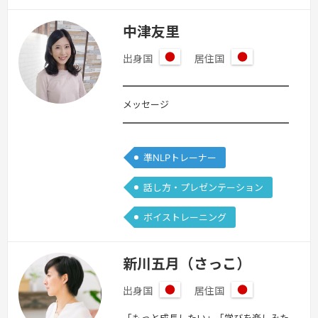
中津友里
出身国
居住国
日
日
本
本
━━━━━━━━━━━━━━━━━━━━■
メッセージ
━━━━━━━━━━━━━━━━━━━━
はじめまして。サイトをご覧いただき、
準NLPトレーナー
ありがとうございます。私は、「人前で
話すことに不安や緊張を感じてしまう
話し方・プレゼンテーション
方」「自分の声や話し方に自信が持てな
い方」に向けて、声と心の両面から整え
ボイストレーニング
ていくサポートを行っています。アナウ
ンサーとして多くの方と関わる中で、
新川五月（さっこ）
「自分の思いをうまく言葉にできない」
「人前に立つと緊張して…
続きを見る »
出身国
居住国
日
日