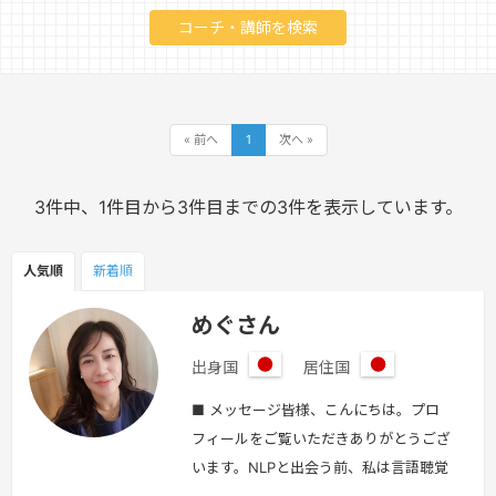
« 前へ
1
次へ »
3件中、1件目から3件目までの3件を表示しています。
人気順
新着順
めぐさん
出身国
居住国
日
日
本
本
■ メッセージ皆様、こんにちは。プロ
フィールをご覧いただきありがとうござ
います。NLPと出会う前、私は言語聴覚
士として20年以上、急性期病院で脳機