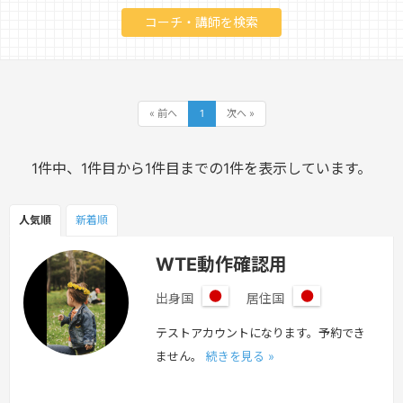
« 前へ
1
次へ »
1件中、1件目から1件目までの1件を表示しています。
人気順
新着順
WTE動作確認用
出身国
居住国
日
日
本
本
テストアカウントになります。予約でき
ません。
続きを見る »