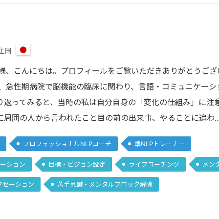
住国
日
本
皆様、こんにちは。プロフィールをご覧いただきありがとうござ
上、急性期病院で脳機能の臨床に関わり、言語・コミュニケーシ
り返ってみると、当時の私は自分自身の「変化の仕組み」に注
に周囲の人から言われたこと目の前の出来事、やることに追わ
プロフェッショナルNLPコーチ
準NLPトレーナー
ーション
目標・ビジョン設定
ライフコーチング
メン
クゼーション
苦手意識・メンタルブロック解除