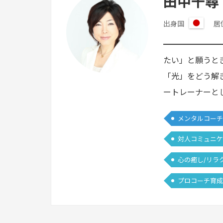
田中千尋
出身国
居
日
本
━━━━━━━
たい」と願うと
「光」をどう解
ートレーナーと
メンタルコーチ
対人コミュニケ
心の癒し/リラ
プロコーチ育成