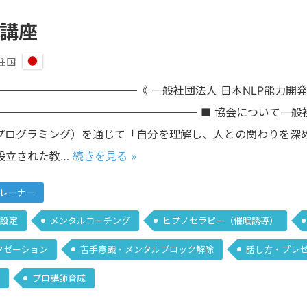
 講座
住国
日
本
━━━━━━━━━━━《 一般社団法人 日本NLP能力開発協会 》Japa
ion━━━━━━━━━━━━━━━━━━━━ ■ 協会について一
語プログラミング）を通じて「自分を理解し、人との関わりを深
設立された教…
続きを見る »
トレーナー
設定
メンタルコーチング
ヒプノセラピー（催眠誘導）
クゼーション
苦手意識・メンタルブロック解除
話し方・プレ
プロ講師育成