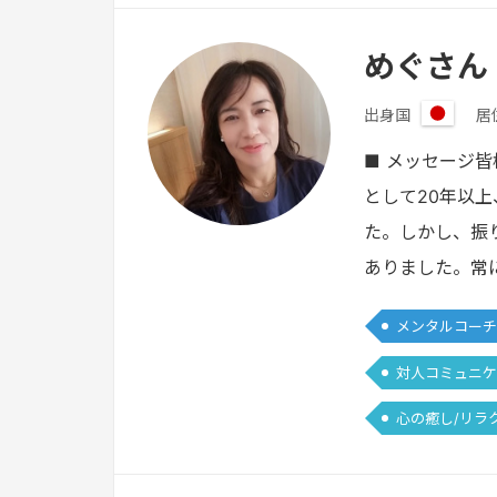
めぐさん
出身国
居
日
本
■ メッセージ
として20年以
た。しかし、振
ありました。常
メンタルコーチ
対人コミュニケ
心の癒し/リラ