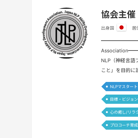
協会主催
出身国
居
日
本
━━━━━━━━━
Associat
NLP（神経言
こと」を目的に
NLPマスター
目標・ビジョン
心の癒し/リラ
プロコーチ育成