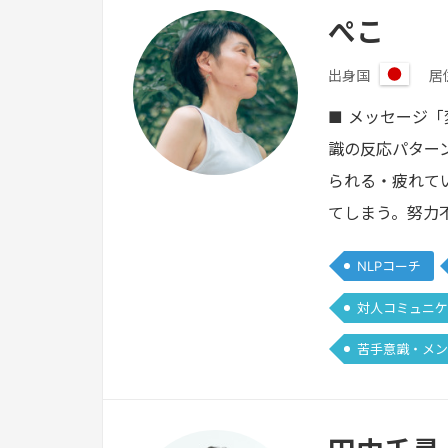
ぺこ
出身国
居
日
本
■ メッセージ
識の反応パター
られる・疲れて
てしまう。努力
NLPコーチ
対人コミュニケ
苦手意識・メン