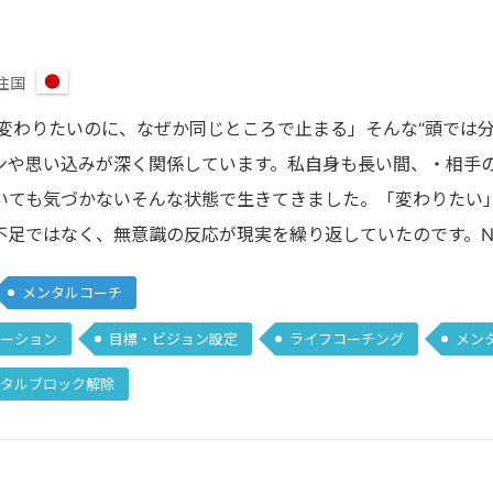
住国
日
本
「変わりたいのに、なぜか同じところで止まる」そんな“頭では
ンや思い込みが深く関係しています。私自身も長い間、・相手
いても気づかないそんな状態で生きてきました。「変わりたい
不足ではなく、無意識の反応が現実を繰り返していたのです。
メンタルコーチ
ーション
目標・ビジョン設定
ライフコーチング
メン
タルブロック解除