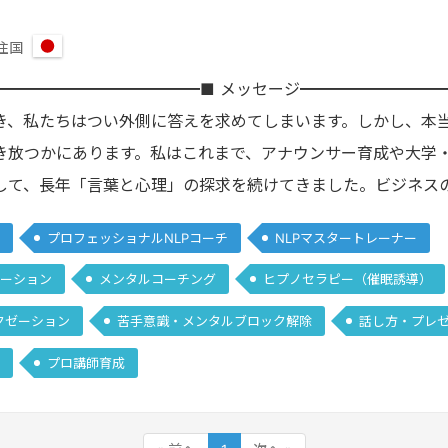
住国
日
本
━━━━━━━━━━━━━■ メッセージ━━━━━━━━━
き、私たちはつい外側に答えを求めてしまいます。しかし、本
き放つかにあります。私はこれまで、アナウンサー育成や大学・
して、長年「言葉と心理」の探求を続けてきました。ビジネス
プロフェッショナルNLPコーチ
NLPマスタートレーナー
ーション
メンタルコーチング
ヒプノセラピー（催眠誘導）
クゼーション
苦手意識・メンタルブロック解除
話し方・プレ
プロ講師育成